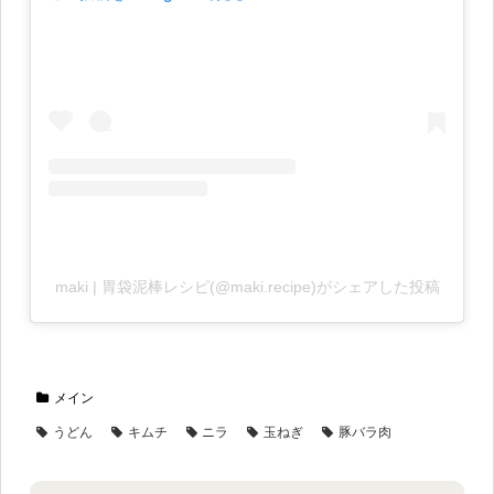
maki | 胃袋泥棒レシピ(@maki.recipe)がシェアした投稿
メイン
うどん
キムチ
ニラ
玉ねぎ
豚バラ肉