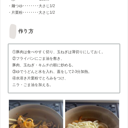
・麺つゆ････････大さじ1/2
・片栗粉････････大さじ1/2
作り方
①豚肉は食べやすく切り、玉ねぎは薄切りにしておく。
②フライパンにごま油を敷き、
豚肉、玉ねぎ・キムチの順に炒める。
③ゆでうどんと水を入れ、蓋をして2-3分加熱。
④水溶き片栗粉でとろみをつけ、
ニラ・ごま油を加える。