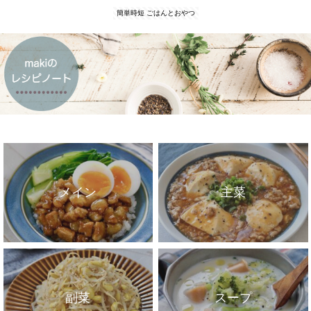
簡単時短 ごはんとおやつ
メイン
主菜
副菜
スープ