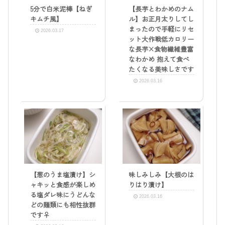
5分で白米泥棒【ねぎ
【長芋とわかめのナム
キムチ風】
ル】お正月太りしてし
まったので手軽にリセ
2026.03.17
ット大作戦低カロリー
な長芋×食物繊維豊富
なわかめ 抱えて食べ
たくなる美味しさです
2026.03.16
【葱のうま塩漬け】シ
味しみしみ【大根のは
ャキッと食感が楽しめ
りはり漬け】
る塩ダレ味にうどんな
2026.03.16
どの麺類にも相性抜群
です‍♀️