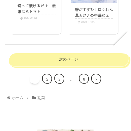
切って漬けるだけ！無
箸がすすむ！ほうれん
限にらトマト
草とツナの中華和え
2024.04.09
2023.07.05
次のページ
1
2
3
…
8
ホーム
副菜