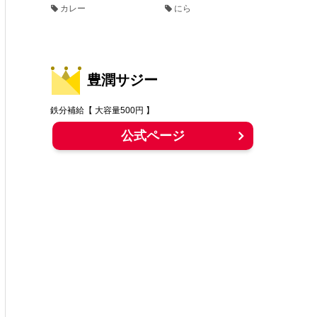
カレー
にら
豊潤サジー
鉄分補給【 大容量500円 】
公式ページ