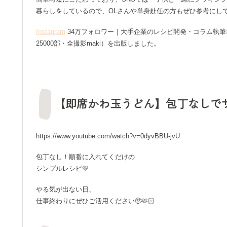
暮らしをしているので、OLさんや単身赴任の方もぜひ参考にし
Instagram
34万フォロワー｜大手企業のレシピ開発・コラム執
25000部・全撮影maki）を出版しました。
【即席かわ玉うどん】包丁なしで
https://www.youtube.com/watch?v=0dyvBBU-jvU
包丁なし！順番に入れてくだけの
シンプルレシピ💛
やる気が出ない日、
仕事終わりにぜひご活用ください🥺🫶🏻