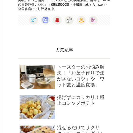
の胃袋泥棒レシピ』（初版25000部・全撮影maki）Amazon・
全国書店にて好評発売中。
人気記事
トースターのお悩み解
決！「お菓子作りで焦
がさないコツ」や「ワ
ット数と温度変換」
揚げずにカリカリ！極
上コンソメポテト
混ぜるだけでサクサ