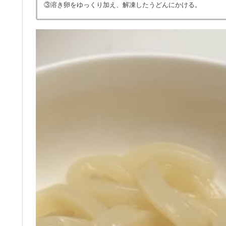
③溶き卵をゆっくり加え、解凍したうどんにかける。