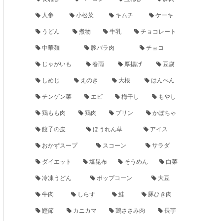
人参
小松菜
キムチ
ケーキ
うどん
煮物
牛乳
チョコレート
中華麺
豚バラ肉
チョコ
じゃがいも
春雨
厚揚げ
豆腐
しめじ
えのき
大根
はんぺん
チンゲン菜
エビ
梅干し
もやし
鶏もも肉
鶏肉
プリン
かぼちゃ
餃子の皮
ほうれん草
アイス
おかずスープ
スコーン
サラダ
ダイエット
塩昆布
そうめん
白菜
冷凍うどん
ポップコーン
大豆
牛肉
しらす
鮭
豚ひき肉
鰹節
カニカマ
鶏ささみ肉
長芋