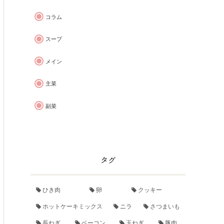
コラム
スープ
メイン
主菜
副菜
タグ
ひき肉
卵
クッキー
ホットケーキミックス
ニラ
さつまいも
長ねぎ
ベーコン
玉ねぎ
豚肉