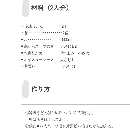
材料（2人分）
・冷凍うどん･････････2玉
・卵･････････････････2個
⚫︎水･････････････････500ml
⚫︎鶏がらスープの素･･･大さじ1/2
⚫︎乾燥わかめ･････････2つまみ（小さめ
⚫︎オイスターソース･･･大さじ1
・片栗粉･････････････大さじ1
作り方
①冷凍うどんは1玉ずつレンジで加熱し、
卵は溶きほぐしておく。
②鍋に⚫︎を入れ、水溶き片栗粉を混ぜながら加える。