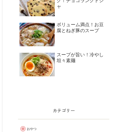
ク！チョコラングドシ
ャ
ボリューム満点！お豆
腐とねぎ豚のスープ
スープが旨い！冷やし
坦々素麺
カテゴリー
おやつ