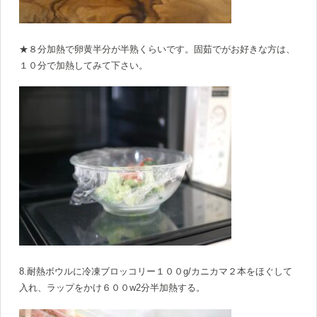
★８分加熱で卵黄半分が半熟くらいです。固茹でがお好きな方は、
１０分で加熱してみて下さい。
8.耐熱ボウルに冷凍ブロッコリー１００g/カニカマ２本をほぐして
入れ、ラップをかけ６００w2分半加熱する。