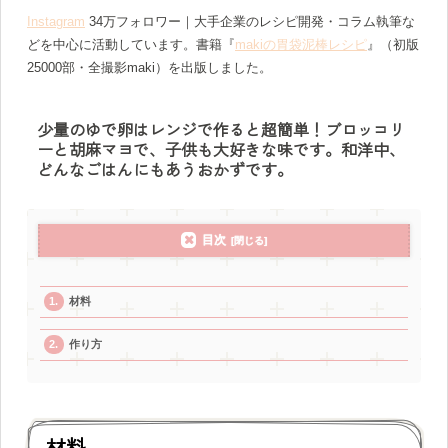
Instagram
34万フォロワー｜大手企業のレシピ開発・コラム執筆な
どを中心に活動しています。書籍『
makiの胃袋泥棒レシピ
』（初版
25000部・全撮影maki）を出版しました。
少量のゆで卵はレンジで作ると超簡単！ブロッコリ
ーと胡麻マヨで、子供も大好きな味です。和洋中、
どんなごはんにもあうおかずです。
目次
材料
作り方
材料