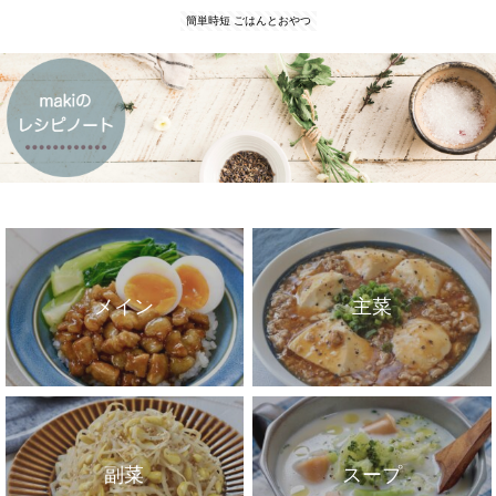
簡単時短 ごはんとおやつ
メイン
主菜
副菜
スープ