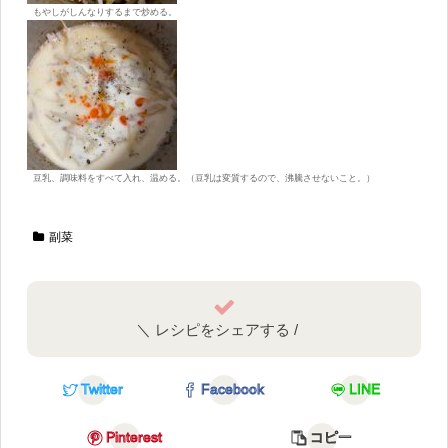
もやしがしんなりするまで炒める。
豆乳、調味料をすべて入れ、温める。（豆乳は変質するので、沸騰させないこと。）
副菜
＼ レシピをシェアする /
Twitter
Facebook
LINE
Pinterest
コピー