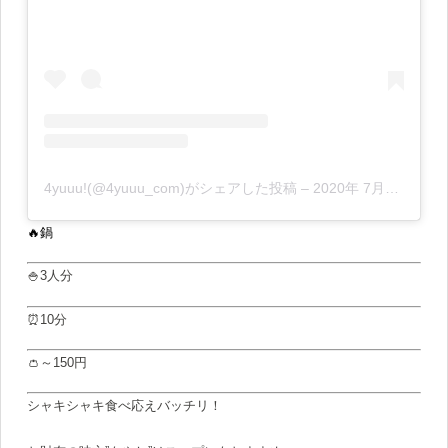
4yuuu!(@4yuuu_com)がシェアした投稿
–
2020年 7月月23日午後7時58分PDT
🔥鍋
🍚3人分
⏰10分
👛～150円
シャキシャキ食べ応えバッチリ！