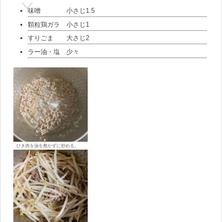
味噌 小さじ1.5
顆粒鶏ガラ 小さじ1
すりごま 大さじ2
ラー油・塩 少々
ひき肉を油を敷かずに炒める。