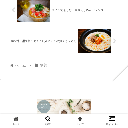
オイルで楽しむ！簡単そうめんアレンジ
豆板醤・甜面醤不要！豆乳＆キムチの担々そうめん
ホーム
副菜
© 2020 maki.recipe.
ホーム
検索
トップ
サイドバー